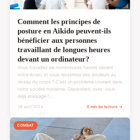
Comment les principes de
posture en Aikido peuvent-ils
bénéficier aux personnes
travaillant de longues heures
devant un ordinateur?
Vous travaillez de nombreuses heures devant
votre écran, et vous ressentez des douleurs au
niveau du corps ? C'est un problème courant dans
notre société moderne. Cependant, avez-vous
déjà envisagé l'...
28 avril 2024
6 min de lecture →
COMBAT