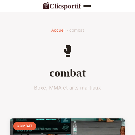
Clicsportif
📰
Accueil
› combat
🥊
combat
Boxe, MMA et arts martiaux
COMBAT