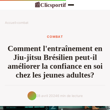
Clicsportif
📰
Accueil
›
combat
COMBAT
Comment l'entraînement en
Jiu-jitsu Brésilien peut-il
améliorer la confiance en soi
chez les jeunes adultes?
28 avril 2024
6 min de lecture