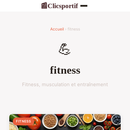
Clicsportif
📰
Accueil
› fitness
💪
fitness
Fitness, musculation et entraînement
FITNESS