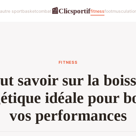
Clicsportif
📰
autre sport
basket
combat
fitness
foot
musculatio
FITNESS
ut savoir sur la bois
étique idéale pour b
vos performances