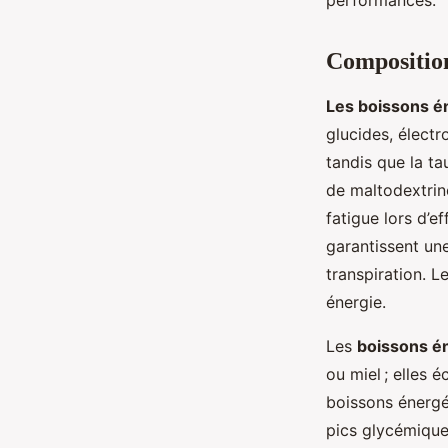
Composition,
Les boissons é
glucides, électr
tandis que la ta
de maltodextrine
fatigue lors d’e
garantissent une
transpiration. 
énergie.
Les
boissons én
ou miel ; elles é
boissons énergét
pics glycémiques