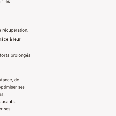
ir les
a récupération.
râce à leur
fforts prolongés
stance, de
optimiser ses
ès,
posants,
er ses