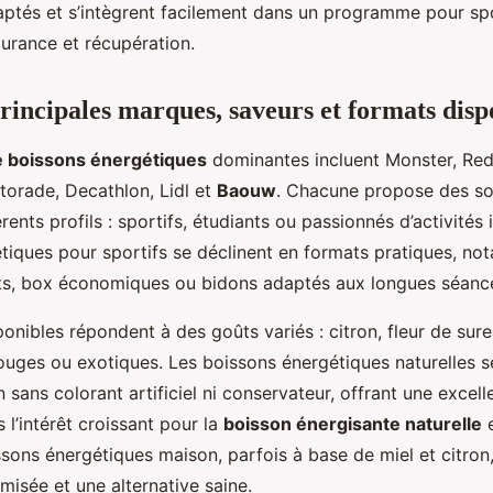
daptés et s’intègrent facilement dans un programme pour spo
urance et récupération.
rincipales marques, saveurs et formats disp
 boissons énergétiques
dominantes incluent Monster, Red 
orade, Decathlon, Lidl et
Baouw
. Chacune propose des so
rents profils : sportifs, étudiants ou passionnés d’activités
tiques pour sportifs se déclinent en formats pratiques, n
ts, box économiques ou bidons adaptés aux longues séanc
onibles répondent à des goûts variés : citron, fleur de sur
rouges ou exotiques. Les boissons énergétiques naturelles 
 sans colorant artificiel ni conservateur, offrant une excell
s l’intérêt croissant pour la
boisson énergisante naturelle
e
sons énergétiques maison, parfois à base de miel et citron,
misée et une alternative saine.