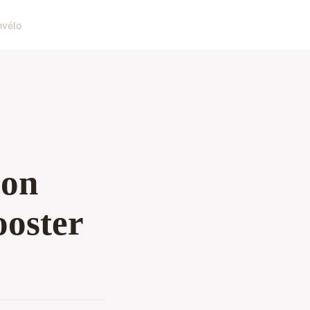
n
vélo
son
ooster