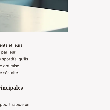
nts et leurs
 par leur
sportifs, qu’ils
e optimise
e sécurité.
rincipales
apport rapide en