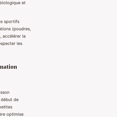
 biologique et
s sportifs
ations (poudres,
 accélérer la
especter les
mation
isson
 début de
petites
ière optimise