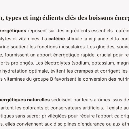
 types et ingrédients clés des boissons éner
nergétiques
reposent sur des ingrédients essentiels : caféin
olytes et vitamines. La
caféine
stimule la vigilance et la con
urine soutient les fonctions musculaires. Les glucides, sou
, fournissent un apport énergétique rapide, crucial pour r
fforts prolongés. Les électrolytes (sodium, potassium, mag
 hydratation optimale, évitent les crampes et corrigent les
Les vitamines du groupe B favorisent la conversion des nutr
ergétiques naturelles
séduisent par leurs arômes issus de 
cartent les colorants et conservateurs artificiels. Il existe a
iques sans sucre : privilégiées pour réduire l’apport caloriq
, elles conviennent aux disciplines d'endurance ou aux athl