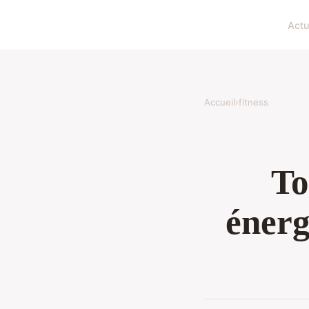
Actu
Accueil
›
fitness
To
énerg