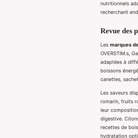
nutritionnels a
recherchant end
Revue des p
Les
marques de
OVERSTIM.s, Gat
adaptées à diffé
boissons énergé
canettes, sache
Les saveurs disp
romarin, fruits 
leur composition
digestive. Citon
recettes de bois
hydratation opti