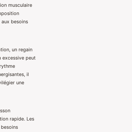
tion musculaire
mposition
e aux besoins
tion, un regain
n excessive peut
 rythme
ergisantes, il
ilégier une
isson
tion rapide. Les
 besoins