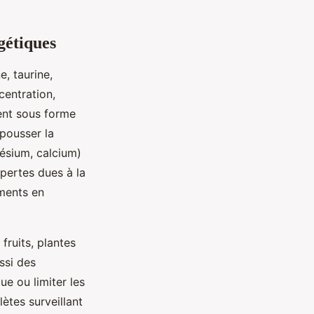
gétiques
e, taurine,
centration,
vent sous forme
epousser la
nésium, calcium)
 pertes dues à la
iments en
fruits, plantes
ussi des
ue ou limiter les
ètes surveillant