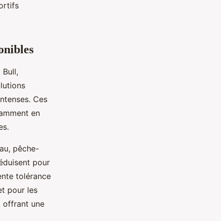
rtifs
onibles
Bull,
lutions
 intenses. Ces
otamment en
es.
eau, pêche-
séduisent pour
ente tolérance
t pour les
 offrant une