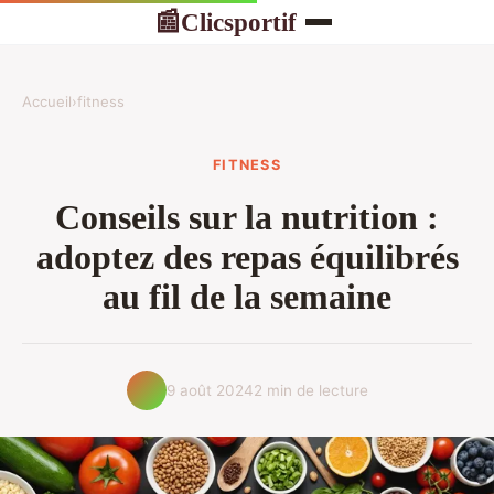
Clicsportif
📰
Accueil
›
fitness
FITNESS
Conseils sur la nutrition :
adoptez des repas équilibrés
au fil de la semaine
9 août 2024
2 min de lecture