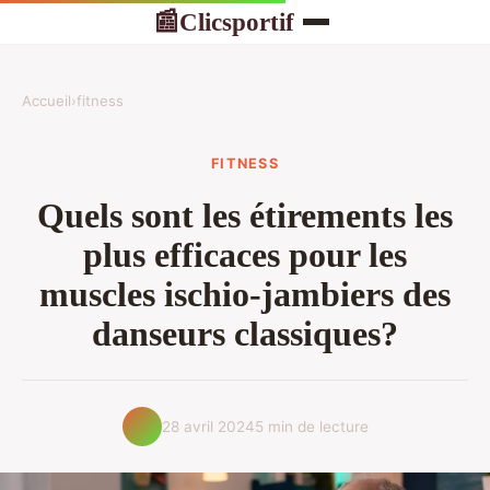
Clicsportif
📰
Accueil
›
fitness
FITNESS
Quels sont les étirements les
plus efficaces pour les
muscles ischio-jambiers des
danseurs classiques?
28 avril 2024
5 min de lecture