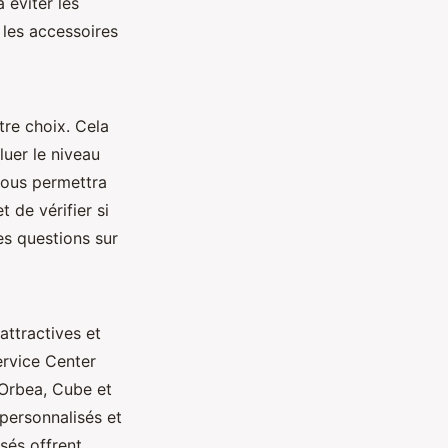
 éviter les
les accessoires
tre choix. Cela
luer le niveau
 vous permettra
de vérifier si
es questions sur
ttractives et
ervice Center
Orbea, Cube et
personnalisés et
sés offrent