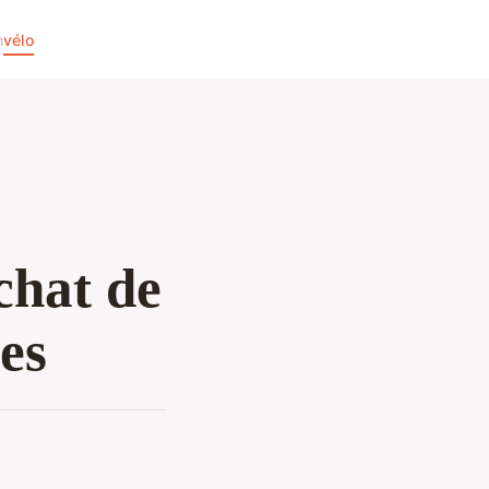
n
vélo
chat de
ues