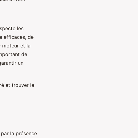
specte les
e efficaces, de
e moteur et la
important de
garantir un
é et trouver le
 par la présence