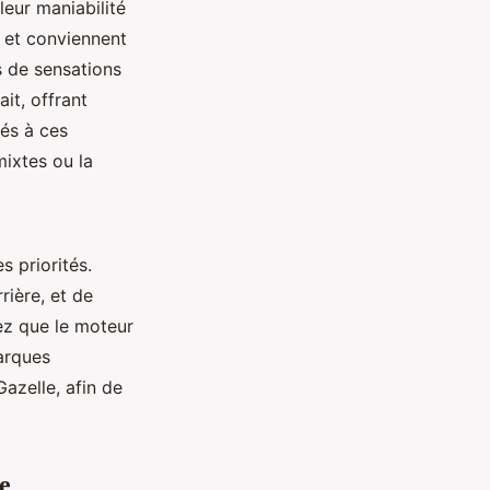
 leur maniabilité
s et conviennent
s de sensations
ait, offrant
tés à ces
mixtes ou la
s priorités.
rière, et de
ez que le moteur
arques
Gazelle, afin de
e