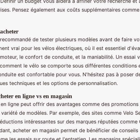
. Définir un budget vous aidera à affiner votre recherche et à
ises. Pensez également aux coûts supplémentaires comme 
'acheter
t recommandé de tester plusieurs modèles avant de faire vo
ment vrai pour les vélos électriques, où il est essentiel d'éva
moteur, le confort de conduite, et la maniabilité. Un essai
omment le vélo se comporte sous différentes conditions et 
conduite est confortable pour vous. N'hésitez pas à poser d
ques techniques et les options de personnalisation.
heter en ligne vs en magasin
 en ligne peut offrir des avantages comme des promotions a
 variété de modèles. Par exemple, des sites comme Velo S
éductions intéressantes sur des marques réputées comme 
dant, acheter en magasin permet de bénéficier de conseils 
e les essais sur route et l'entretien. Les magasins spéciali