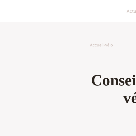
Actu
Accueil
›
vélo
Consei
vé