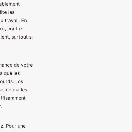
rablement
ite les
u travail. En
kg, contre
ent, surtout si
rmance de votre
is que les
lourds. Les
, ce qui les
suffisamment
.
ez. Pour une