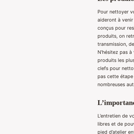
Pour nettoyer vo
aideront à venir
conçus pour resp
produits, on re
transmission, de
N’hésitez pas à
produits les plu
clefs pour nett
pas cette étape
nombreuses autr
L’importanc
L’entretien de 
libres et de pou
pied d’atelier e