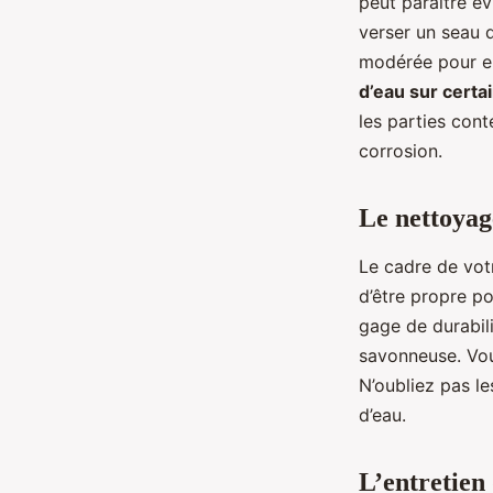
peut paraître év
verser un seau d’
modérée pour en
d’eau sur certa
les parties conte
corrosion.
Le nettoyag
Le cadre de votr
d’être propre po
gage de durabili
savonneuse. Vou
N’oubliez pas le
d’eau.
L’entretien 