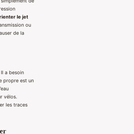
as simplement de
pression
rienter le jet
ransmission ou
causer de la
Il a besoin
re propre est un
’eau
r vélos.
er les traces
ger