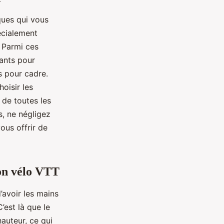
ques qui vous
écialement
. Parmi ces
ants pour
s pour cadre.
oisir les
 de toutes les
s, ne négligez
ous offrir de
son vélo VTT
’avoir les mains
’est là que le
hauteur, ce qui