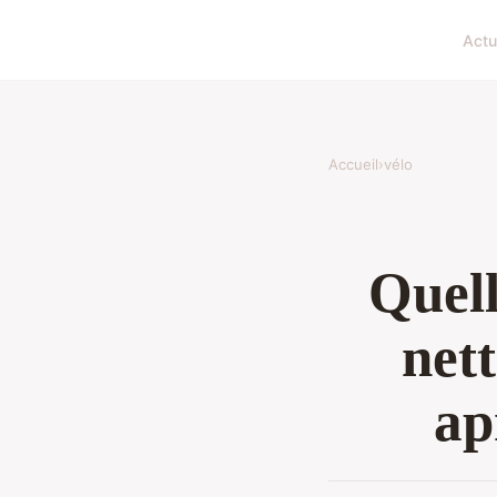
Actu
Accueil
›
vélo
Quell
nett
ap