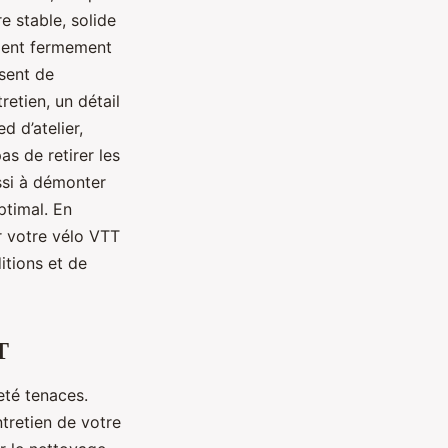
re stable, solide
tient fermement
sent de
retien, un détail
d d’atelier,
s de retirer les
ssi à démonter
ptimal. En
er votre vélo VTT
itions et de
T
eté tenaces.
tretien de votre