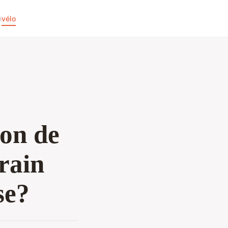
n
vélo
çon de
rrain
se?