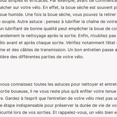
lus simples et efficaces. Par exemple, avant de commencer
sécher sur votre vélo. En effet, la boue sèche est souvent pl
boue humide. Une fois la boue sèche, vous pouvez la retire
souple. Autre astuce : pensez à lubrifier la chaîne de votr
, un lubrifiant de bonne qualité peut empêcher la boue de col
grandement le nettoyage après la sortie. Enfin, n’oubliez pas
vélo avant et après chaque sortie. Vérifiez notamment l’état
aîne et des câbles de transmission. Un bon entretien passe 
ulière des différentes parties de votre vélo.
vous connaissez toutes les astuces pour nettoyer et entret
rtie boueuse, il ne vous reste plus qu’à enfiler votre tenue
ure. Gardez à l’esprit que l’entretien de votre vélo n’est pas 
ne étape indispensable pour préserver la durée de vie de vo
écurité lors de vos sorties. Et rappelez-vous, un vélo bien 