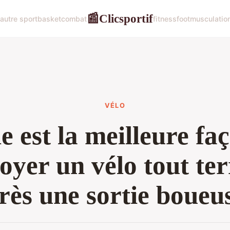
Clicsportif
📰
autre sport
basket
combat
fitness
foot
musculatio
VÉLO
e est la meilleure fa
oyer un vélo tout te
rès une sortie boueu