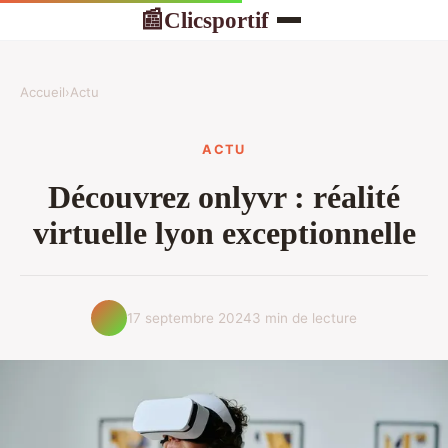
Clicsportif
📰
Accueil
›
Actu
ACTU
Découvrez onlyvr : réalité
virtuelle lyon exceptionnelle
17 septembre 2024
3 min de lecture