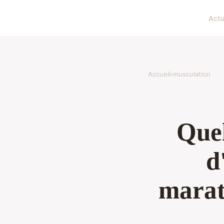
Actu
Accueil
›
musculation
Quel
d
marat