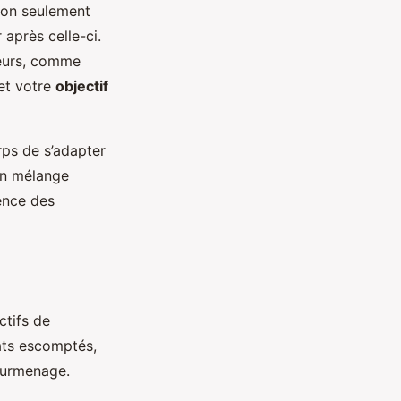
non seulement
 après celle-ci.
teurs, comme
 et votre
objectif
rps de s’adapter
 un mélange
ence des
ctifs de
tats escomptés,
 surmenage.