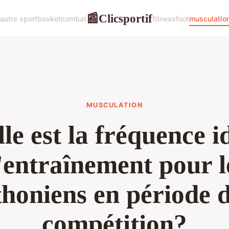
Clicsportif
📰
autre sport
basket
combat
fitness
foot
musculatio
MUSCULATION
le est la fréquence i
'entraînement pour l
honiens en période d
compétition?