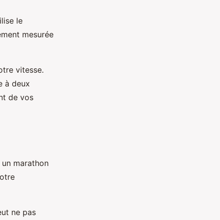
lise le
lement mesurée
tre vitesse.
e à deux
nt de vos
r un marathon
votre
eut ne pas