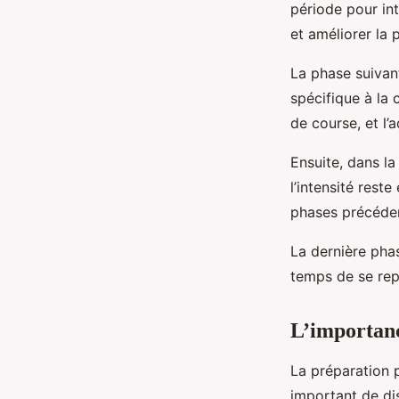
période pour in
et améliorer la
La phase suivan
spécifique à la
de course, et l’
Ensuite, dans l
l’intensité res
phases précéden
La dernière pha
temps de se rep
L’importanc
La préparation p
important de di