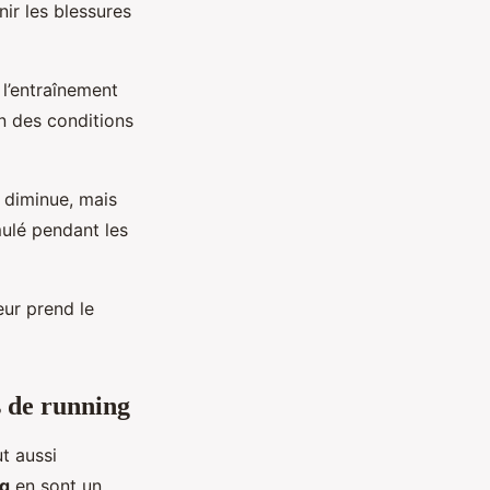
ir les blessures
r l’entraînement
n des conditions
 diminue, mais
mulé pendant les
ur prend le
s de running
ut aussi
ng
en sont un