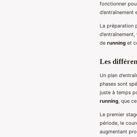
fonctionner pour
d’entraînement 
La préparation 
d’entraînement, 
de
running
et c
Les différe
Un plan d’entra
phases sont spé
juste à temps p
running
, que ce
Le premier stag
période, le cour
augmentant prog