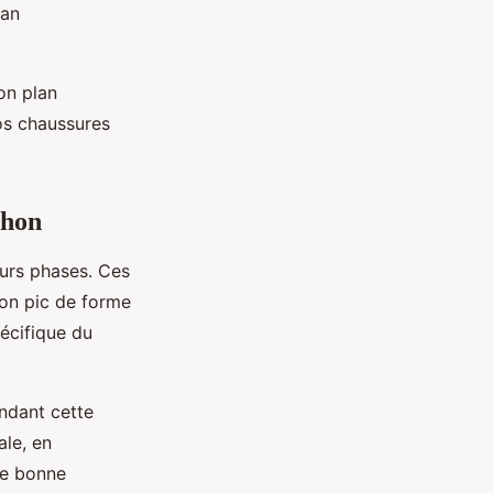
lan
on plan
vos chaussures
thon
urs phases. Ces
son pic de forme
écifique du
endant cette
ale, en
ne bonne