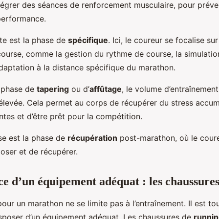
tégrer des séances de renforcement musculaire, pour préven
 performance.
te est la phase de
spécifique
. Ici, le coureur se focalise su
 course, comme la gestion du rythme de course, la simulatio
adaptation à la distance spécifique du marathon.
a phase de
tapering
ou d’
affûtage
, le volume d’entraînement
te élevée. Cela permet au corps de récupérer du stress accu
tes et d’être prêt pour la compétition.
se est la phase de
récupération
post-marathon, où le coure
oser et de récupérer.
e d’un équipement adéquat : les chaussure
our un marathon ne se limite pas à l’entraînement. Il est to
sposer d’un équipement adéquat. Les chaussures de
runni