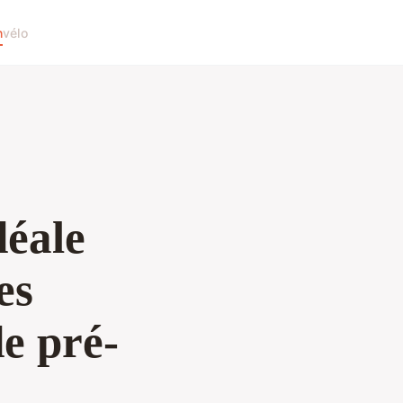
n
vélo
déale
es
e pré-