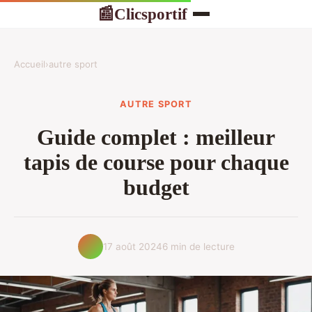
Clicsportif
📰
Accueil
›
autre sport
AUTRE SPORT
Guide complet : meilleur
tapis de course pour chaque
budget
17 août 2024
6 min de lecture